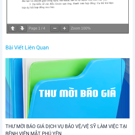
Page
1
/
4
Zoom
100%
Bài Viết Liên Quan
THƯ MỜI BÁO GIÁ DỊCH VỤ BẢO VỆ/VỆ SỸ LÀM VIỆC TẠI
BỆNH VIỆN MẮT PHÚ YÊN