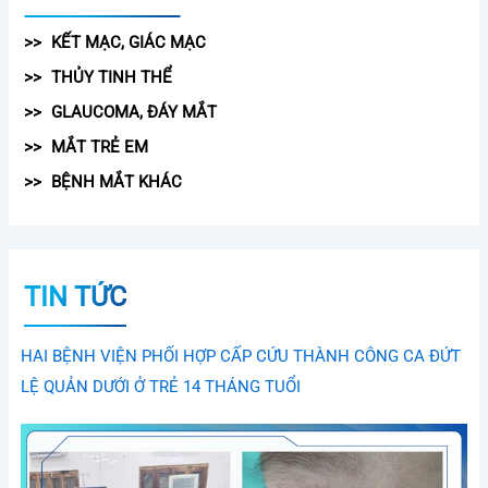
KẾT MẠC, GIÁC MẠC
THỦY TINH THỂ
GLAUCOMA, ĐÁY MẮT
MẮT TRẺ EM
BỆNH MẮT KHÁC
TIN TỨC
HAI BỆNH VIỆN PHỐI HỢP CẤP CỨU THÀNH CÔNG CA ĐỨT
LỆ QUẢN DƯỚI Ở TRẺ 14 THÁNG TUỔI