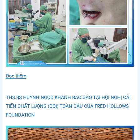
Đọc thêm
THS.BS HUỲNH NGỌC KHÁNH BÁO CÁO TẠI HỘI NGHỊ CẢI
TIẾN CHẤT LƯỢNG (CQI) TOÀN CẦU CỦA FRED HOLLOWS
FOUNDATION