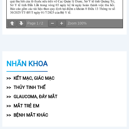
Page
1
/
2
Zoom
100%
NHÃN KHOA
KẾT MẠC, GIÁC MẠC
THỦY TINH THỂ
GLAUCOMA, ĐÁY MẮT
MẮT TRẺ EM
BỆNH MẮT KHÁC