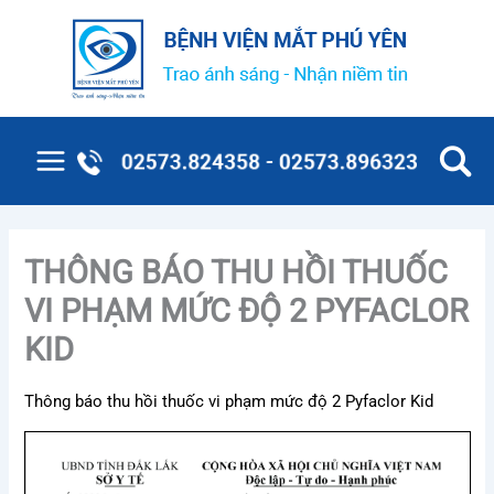
Nhảy
tới
nội
dung
Main
Menu
THÔNG BÁO THU HỒI THUỐC
VI PHẠM MỨC ĐỘ 2 PYFACLOR
KID
Thông báo thu hồi thuốc vi phạm mức độ 2 Pyfaclor Kid