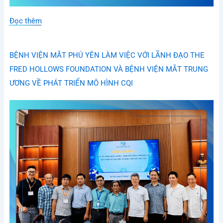
Đọc thêm
BỆNH VIỆN MẮT PHÚ YÊN LÀM VIỆC VỚI LÃNH ĐẠO THE
FRED HOLLOWS FOUNDATION VÀ BỆNH VIỆN MẮT TRUNG
ƯƠNG VỀ PHÁT TRIỂN MÔ HÌNH CQI