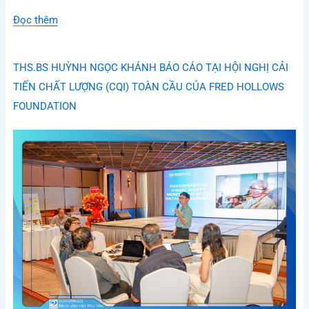
Đọc thêm
THS.BS HUỲNH NGỌC KHÁNH BÁO CÁO TẠI HỘI NGHỊ CẢI
TIẾN CHẤT LƯỢNG (CQI) TOÀN CẦU CỦA FRED HOLLOWS
FOUNDATION