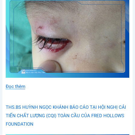
Đọc thêm
THS.BS HUỲNH NGỌC KHÁNH BÁO CÁO TẠI HỘI NGHỊ CẢI
TIẾN CHẤT LƯỢNG (CQI) TOÀN CẦU CỦA FRED HOLLOWS
FOUNDATION