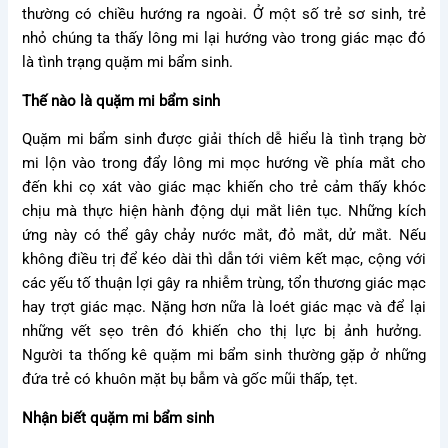
thường có chiều hướng ra ngoài. Ở một số trẻ sơ sinh, trẻ
nhỏ chúng ta thấy lông mi lại hướng vào trong giác mạc đó
là tình trạng quặm mi bẩm sinh.
Thế nào là quặm mi bẩm sinh
Quặm mi bẩm sinh được giải thích dễ hiểu là tình trạng bờ
mi lộn vào trong đẩy lông mi mọc hướng về phía mắt cho
đến khi cọ xát vào giác mạc khiến cho trẻ cảm thấy khóc
chịu mà thực hiện hành động dụi mắt liên tục. Những kích
ứng này có thể gây chảy nước mắt, đỏ mắt, dử mắt. Nếu
không điều trị để kéo dài thì dẫn tới viêm kết mạc, cộng với
các yếu tố thuận lợi gây ra nhiễm trùng, tổn thương giác mạc
hay trợt giác mạc. Nặng hơn nữa là loét giác mạc và để lại
những vết sẹo trên đó khiến cho thị lực bị ảnh hưởng.
Người ta thống kê quặm mi bẩm sinh thường gặp ở những
đứa trẻ có khuôn mặt bụ bẫm và gốc mũi thấp, tẹt.
Nhận biết quặm mi bẩm sinh