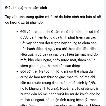
Điều trị quặm mi bẩm sinh
Tùy vào tình trạng quặm mi ở trẻ do bẩm sinh mà bác sĩ sẽ
có hướng xử trí phù hợp:
Đối với trẻ sơ sinh: Quặm mi ở trẻ mới sinh có thể
được cải thiện trong quá trình phát triển của trẻ.
Bởi vậy nên với đối tượng này chúng ta chưa cần
tiến hành điều trị ngay mà chỉ theo dõi tiến triển.
Nếu quặm có gây ra các biểu hiện tại mắt như đỏ
mắt, khó chịu, ngứa, chảy nước mắt, thậm chí là
viêm giác mạc… thì mới cần can thiệp.
Đối với trẻ 1-2 tuổi thì lông mi có thể chưa đủ
cứng để làm tổn thương giác mạc thì bố mẹ chỉ
cần tra thuốc (dung dịch nước muối sinh lý 0,9%
hoặc kháng sinh tobrex). Ngoài ra bác sĩ cũng cần
hướng dẫn bố mẹ cách vuốt bờ mi để khiến cho bờ
mi bật ra ngoài, cải thiện tình trạng bệnh lý, tránh
việc lông mi mọc cọ vào giác mạc. Nếu vẫn không