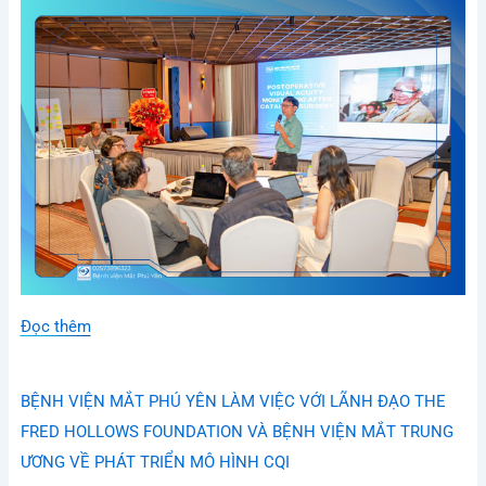
Đọc thêm
BỆNH VIỆN MẮT PHÚ YÊN LÀM VIỆC VỚI LÃNH ĐẠO THE
FRED HOLLOWS FOUNDATION VÀ BỆNH VIỆN MẮT TRUNG
ƯƠNG VỀ PHÁT TRIỂN MÔ HÌNH CQI