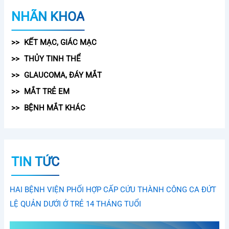
NHÃN KHOA
KẾT MẠC, GIÁC MẠC
THỦY TINH THỂ
GLAUCOMA, ĐÁY MẮT
MẮT TRẺ EM
BỆNH MẮT KHÁC
TIN TỨC
HAI BỆNH VIỆN PHỐI HỢP CẤP CỨU THÀNH CÔNG CA ĐỨT
LỆ QUẢN DƯỚI Ở TRẺ 14 THÁNG TUỔI