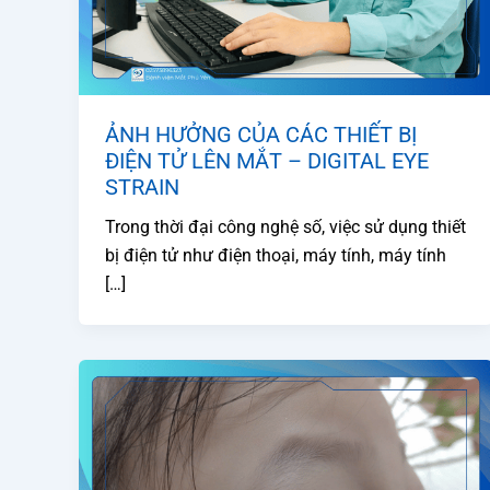
ẢNH HƯỞNG CỦA CÁC THIẾT BỊ
ĐIỆN TỬ LÊN MẮT – DIGITAL EYE
STRAIN
Trong thời đại công nghệ số, việc sử dụng thiết
bị điện tử như điện thoại, máy tính, máy tính
[…]