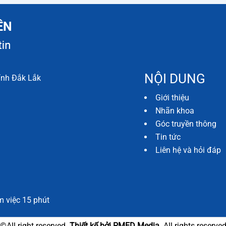
NỘI DUNG
ỉnh Đắk Lắk
Giới thiệu
Nhãn khoa
Góc truyền thông
Tin tức
Liên hệ và hỏi đáp
m việc 15 phút
©All right reserved.
Thiết kế bởi PMED Media.
All rights reserve