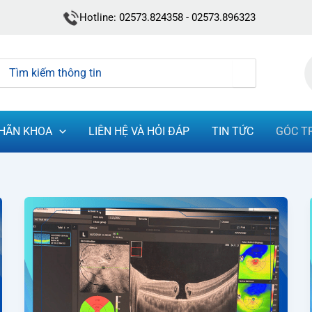
Hotline: 02573.824358 - 02573.896323
Search
for:
HÃN KHOA
LIÊN HỆ VÀ HỎI ĐÁP
TIN TỨC
GÓC T