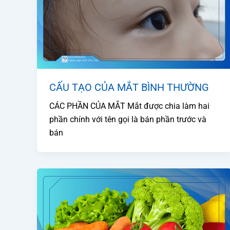
CẤU TẠO CỦA MẮT BÌNH THƯỜNG
CÁC PHẦN CỦA MẮT Mắt được chia làm hai
phần chính với tên gọi là bán phần trước và
bán