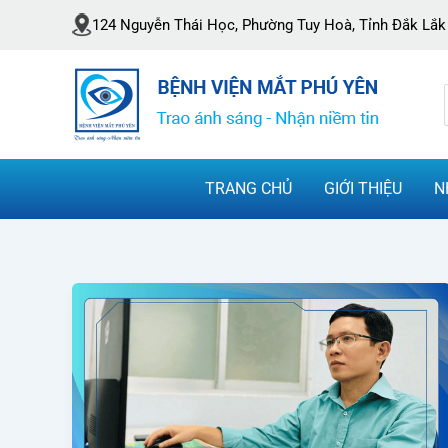
Nhảy
124 Nguyễn Thái Học, Phường Tuy Hoà, Tỉnh Đắk Lắk
tới
nội
dung
TRANG CHỦ
GIỚI THIỆU
N